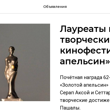
Объявления
Лауреаты 
творческ
кинофести
апельсин»
Почётная награда 6
«Золотой апельсин» 
Серап Аксой и Сеттар
творческие достиже
Пашалы.