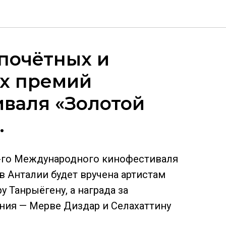
почётных и
их премий
валя «Золотой
.
2-го Международного кинофестиваля
в Анталии будет вручена артистам
у Танрыёгену, а награда за
ния — Мерве Диздар и Селахаттину