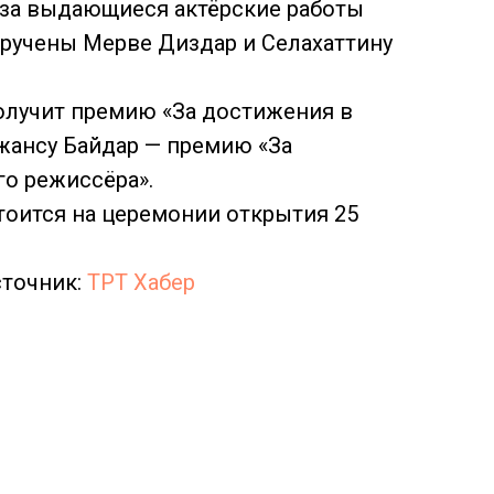
 за выдающиеся актёрские работы
вручены Мерве Диздар и Селахаттину
олучит премию «За достижения в
жансу Байдар — премию «За
о режиссёра».
тоится на церемонии открытия 25
точник:
ТРТ Хабер