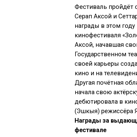
Фестиваль пройдёт с
Серап Аксой и Сетта
награды в этом году
кинофестиваля «Золо
Аксой, начавшая сво
Государственном теат
своей карьеры созда
кино и на телевиден
Другая почётная обл
начала свою актёрск
дебютировала в кино
(Эшкыя) режиссёра Я
Награды за выдающи
фестивале