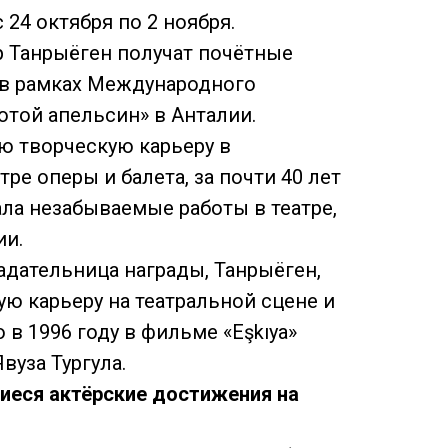
 24 октября по 2 ноября.
р Танрыёген получат почётные
 в рамках Международного
той апельсин» в Анталии.
ю творческую карьеру в
ре оперы и балета, за почти 40 лет
ла незабываемые работы в театре,
ии.
адательница награды, Танрыёген,
ую карьеру на театральной сцене и
 в 1996 году в фильме «Eşkıya»
вуза Тургула.
еся актёрские достижения на