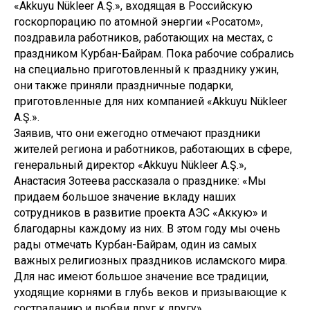
«Akkuyu Nükleer A.Ş.», входящая в Российскую
госкорпорацию по атомной энергии «Росатом»,
поздравила работников, работающих на местах, с
праздником Курбан-Байрам. Пока рабочие собрались
на специально приготовленный к празднику ужин,
они также приняли праздничные подарки,
приготовленные для них компанией «Akkuyu Nükleer
A.Ş.».
Заявив, что они ежегодно отмечают праздники
жителей региона и работников, работающих в сфере,
генеральный директор «Akkuyu Nükleer A.Ş.»,
Анастасия Зотеева рассказала о празднике: «Мы
придаем большое значение вкладу наших
сотрудников в развитие проекта АЭС «Аккую» и
благодарны каждому из них. В этом году мы очень
рады отмечать Курбан-Байрам, один из самых
важных религиозных праздников исламского мира.
Для нас имеют большое значение все традиции,
уходящие корнями в глубь веков и призывающие к
состраданию и любви друг к другу».