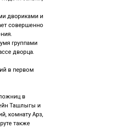
ими двориками и
ает совершенно
ния.
вумя группами
ассе дворца.
рий в первом
аложниц в
ейн Ташлыгы и
й, комнату Арз,
руте также