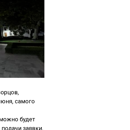
орцов,
июня, самого
 можно будет
х подачи заявки,