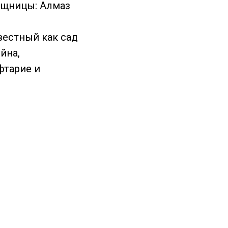
ищницы: Алмаз
вестный как сад
йна,
фтарие и