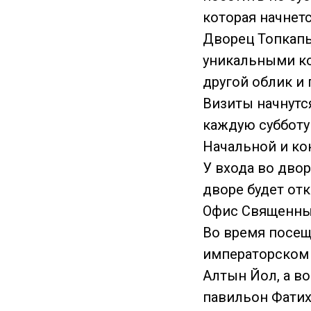
которая начнетс
Дворец Топкапы
уникальными к
другой облик и
Визиты начнутс
каждую субботу 
Начальной и ко
У входа во двор
дворе будет от
Офис Священны
Во время посещ
императорском 
Алтын Йол, а в
павильон Фатих