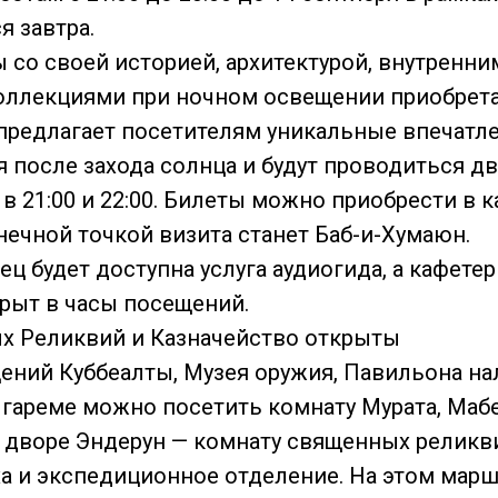
я завтра.
 со своей историей, архитектурой, внутренн
оллекциями при ночном освещении приобрет
 предлагает посетителям уникальные впечатле
я после захода солнца и будут проводиться д
в 21:00 и 22:00. Билеты можно приобрести в к
нечной точкой визита станет Баб-и-Хумаюн.
ец будет доступна услуга аудиогида, а кафете
крыт в часы посещений.
х Реликвий и Казначейство открыты
ений Куббеалты, Музея оружия, Павильона н
гареме можно посетить комнату Мурата, Маб
о дворе Эндерун — комнату священных реликви
а и экспедиционное отделение. На этом марш