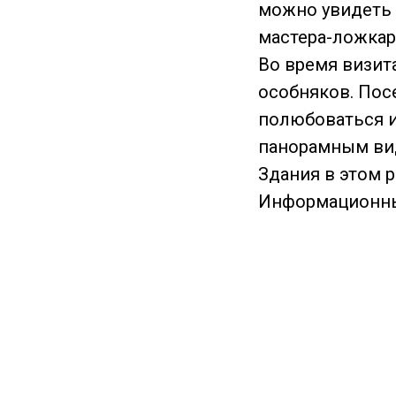
можно увидеть
мастера-ложкар
Во время визит
особняков. Посе
полюбоваться и
панорамным вид
Здания в этом 
Информационны