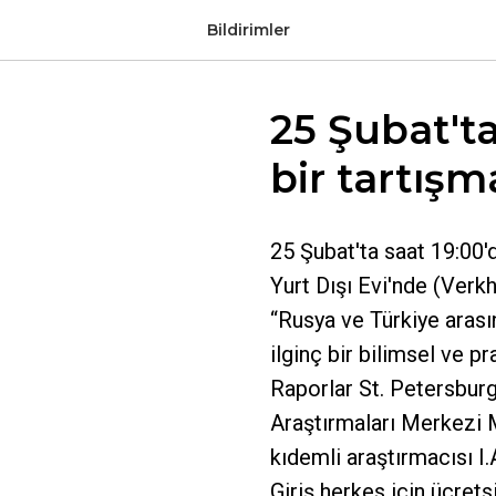
Bildirimler
25 Şubat't
bir tartış
25 Şubat'ta saat 19:00'
Yurt Dışı Evi'nde (Ver
“Rusya ve Türkiye arasın
ilginç bir bilimsel ve p
Raporlar St. Petersburg
Araştırmaları Merkezi
kıdemli araştırmacısı I.
Giriş herkes için ücrets