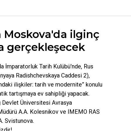
a Moskova'da ilginç
ma gerçekleşecek
da İmparatorluk Tarih Kulübü'nde, Rus
khnyaya Radishchevskaya Caddesi 2),
daki ilişkiler: tarih ve modernite” konulu
ratik tartışmaya ev sahipliği yapacak.
 Devlet Üniversitesi Avrasya
 Müdürü A.A. Kolesnikov ve IMEMO RAS
A. Svistunova.
izdir!