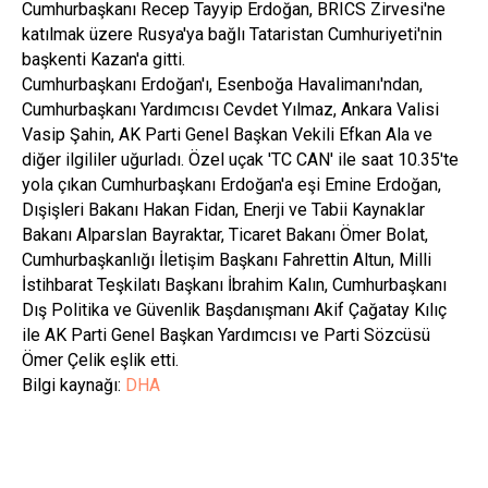
Cumhurbaşkanı Recep Tayyip Erdoğan, BRICS Zirvesi'ne
katılmak üzere Rusya'ya bağlı Tataristan Cumhuriyeti'nin
başkenti Kazan'a gitti.
Cumhurbaşkanı Erdoğan'ı, Esenboğa Havalimanı'ndan,
Cumhurbaşkanı Yardımcısı Cevdet Yılmaz, Ankara Valisi
Vasip Şahin, AK Parti Genel Başkan Vekili Efkan Ala ve
diğer ilgililer uğurladı. Özel uçak 'TC CAN' ile saat 10.35'te
yola çıkan Cumhurbaşkanı Erdoğan'a eşi Emine Erdoğan,
Dışişleri Bakanı Hakan Fidan, Enerji ve Tabii Kaynaklar
Bakanı Alparslan Bayraktar, Ticaret Bakanı Ömer Bolat,
Cumhurbaşkanlığı İletişim Başkanı Fahrettin Altun, Milli
İstihbarat Teşkilatı Başkanı İbrahim Kalın, Cumhurbaşkanı
Dış Politika ve Güvenlik Başdanışmanı Akif Çağatay Kılıç
ile AK Parti Genel Başkan Yardımcısı ve Parti Sözcüsü
Ömer Çelik eşlik etti.
Bilgi kaynağı:
DHA