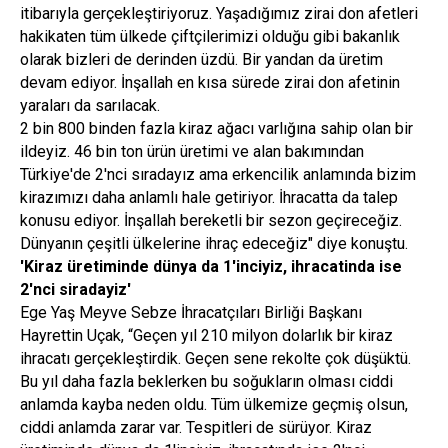
itibarıyla gerçekleştiriyoruz. Yaşadığımız zirai don afetleri
hakikaten tüm ülkede çiftçilerimizi olduğu gibi bakanlık
olarak bizleri de derinden üzdü. Bir yandan da üretim
devam ediyor. İnşallah en kısa sürede zirai don afetinin
yaraları da sarılacak.
2 bin 800 binden fazla kiraz ağacı varlığına sahip olan bir
ildeyiz. 46 bin ton ürün üretimi ve alan bakımından
Türkiye'de 2'nci sıradayız ama erkencilik anlamında bizim
kirazımızı daha anlamlı hale getiriyor. İhracatta da talep
konusu ediyor. İnşallah bereketli bir sezon geçireceğiz.
Dünyanın çeşitli ülkelerine ihraç edeceğiz" diye konuştu.
'Kiraz üretiminde dünya da 1'inciyiz, ihracatinda ise
2'nci siradayiz'
Ege Yaş Meyve Sebze İhracatçıları Birliği Başkanı
Hayrettin Uçak, “Geçen yıl 210 milyon dolarlık bir kiraz
ihracatı gerçekleştirdik. Geçen sene rekolte çok düşüktü.
Bu yıl daha fazla beklerken bu soğukların olması ciddi
anlamda kayba neden oldu. Tüm ülkemize geçmiş olsun,
ciddi anlamda zarar var. Tespitleri de sürüyor. Kiraz