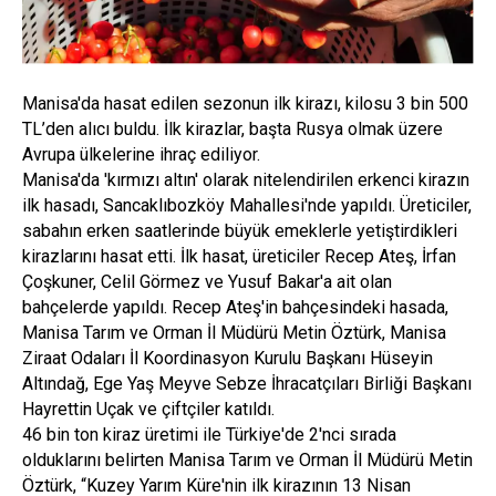
Manisa'da hasat edilen sezonun ilk kirazı, kilosu 3 bin 500
TL’den alıcı buldu. İlk kirazlar, başta Rusya olmak üzere
Avrupa ülkelerine ihraç ediliyor.
Manisa'da 'kırmızı altın' olarak nitelendirilen erkenci kirazın
ilk hasadı, Sancaklıbozköy Mahallesi'nde yapıldı. Üreticiler,
sabahın erken saatlerinde büyük emeklerle yetiştirdikleri
kirazlarını hasat etti. İlk hasat, üreticiler Recep Ateş, İrfan
Çoşkuner, Celil Görmez ve Yusuf Bakar'a ait olan
bahçelerde yapıldı. Recep Ateş'in bahçesindeki hasada,
Manisa Tarım ve Orman İl Müdürü Metin Öztürk, Manisa
Ziraat Odaları İl Koordinasyon Kurulu Başkanı Hüseyin
Altındağ, Ege Yaş Meyve Sebze İhracatçıları Birliği Başkanı
Hayrettin Uçak ve çiftçiler katıldı.
46 bin ton kiraz üretimi ile Türkiye'de 2'nci sırada
olduklarını belirten Manisa Tarım ve Orman İl Müdürü Metin
Öztürk, “Kuzey Yarım Küre'nin ilk kirazının 13 Nisan