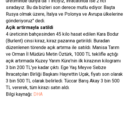
üretiminde dünya da 1'inciyiz, ihracatında ise 2'nci
sıradayız. Bu da bizleri son derece mutlu ediyor. Başta
Rusya olmak üzere, İtalya ve Polonya ve Avrupa ülkelerine
gönderiyoruz" dedi.
Açik artirmayla satildi
4 üreticinin bahçesinden 45 kilo hasat edilen Kara Bodur
(Burlent) cinsi kiraz, kiraz pazarına getirildi. Buradan
düzenlenen törende açık artırma ile satıldı. Manisa Tarım
ve Orman İl Müdürü Metin Öztürk, 1000 TL teklifle açtığı
açık artırmada Kuzey Yarım Küre'nin ilk kirazının kilogramı
3 bin 200 TL'ye kadar çıktı. Ege Yaş Meyve Sebze
İhracatçıları Birliği Başkanı Hayrettin Uçak, fiyatı son olarak
3 bin 500 TL olarak belirledi. Tüccar Barış Akay 3 bin 500
TL vererek, tüm kirazı satın aldı.
Bilgi kaynağı:
DHA