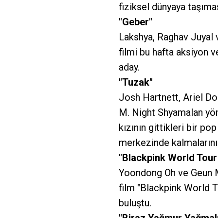
fiziksel dünyaya taşımas
"Geber"
Lakshya, Raghav Juyal v
filmi bu hafta aksiyon v
aday.
"Tuzak"
Josh Hartnett, Ariel Do
M. Night Shyamalan yön
kızının gittikleri bir p
merkezinde kalmalarını 
"Blackpink World Tour
Yoondong Oh ve Geun Mi
film "Blackpink World T
buluştu.