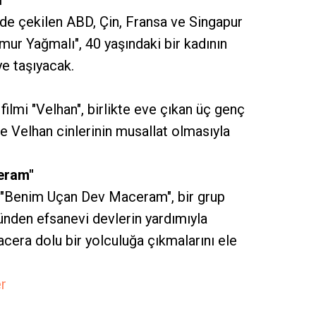
ı"
de çekilen ABD, Çin, Fransa ve Singapur
mur Yağmalı", 40 yaşındaki bir kadının
e taşıyacak.
ilmi "Velhan", birlikte eve çıkan üç genç
ne Velhan cinlerinin musallat olmasıyla
eram"
 "Benim Uçan Dev Maceram", bir grup
ünden efsanevi devlerin yardımıyla
acera dolu bir yolculuğa çıkmalarını ele
r