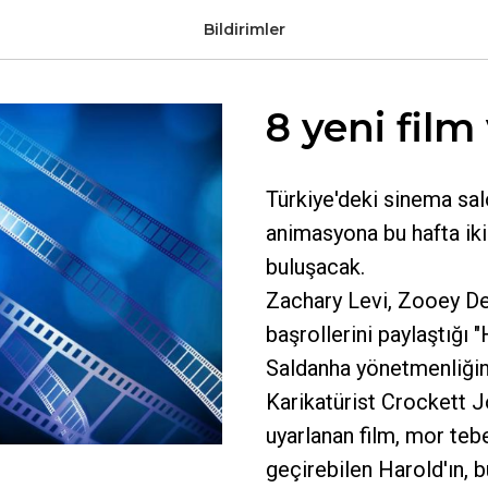
Bildirimler
8 yeni film
Türkiye'deki sinema sal
animasyona bu hafta ikis
buluşacak.
Zachary Levi, Zooey D
başrollerini paylaştığı 
Saldanha yönetmenliğin
Karikatürist Crockett J
uyarlanan film, mor tebe
geçirebilen Harold'ın, 