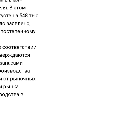
еля. В этом
сте на 548 тыс.
ло заявлено,
 постепенному
в соответствии
тверждаются
запасами
производства
и от рыночных
и рынка.
водства в