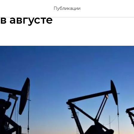
-членов «OPEC» увелич
Публикации
в августе