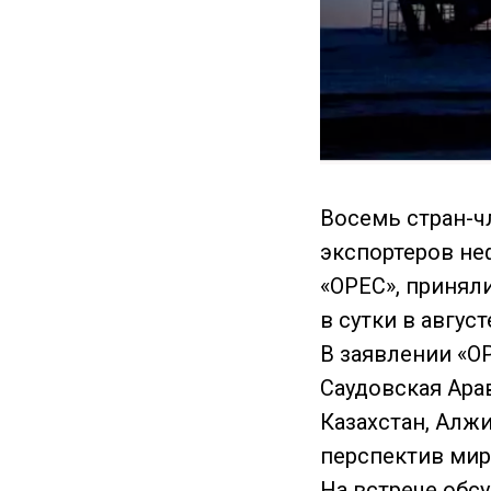
Восемь стран-ч
экспортеров не
«OPEC», принял
в сутки в авгус
В заявлении «OP
Саудовская Ара
Казахстан, Алж
перспектив мир
На встрече обс