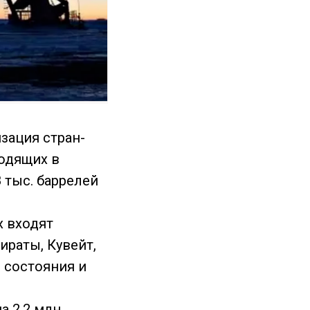
зация стран-
ходящих в
 тыс. баррелей
х входят
ираты, Кувейт,
и состояния и
а 2,2 млн