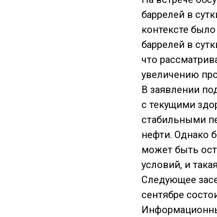
баррелей в сутк
контексте было 
баррелей в сут
что рассматрив
увеличению про
В заявлении по
с текущими здо
стабильными п
нефти. Однако 
может быть ост
условий, и така
Следующее засе
сентябре состои
Информационны