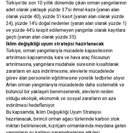
Türkiye'de son 10 yıllık dönemde çıkan orman yangınlarının
adet olarak yaklaşık yüzde 37'si ihmal-kaza (yanan alan
olarak yüzde 40), yüzde 5'i kasıt (yanan alan olarak yüzde
24), yüzde 14'ü doğal nedenler (yanan alan olarak yüzde 1)
ve yüzde 44'ü tespit edilemeyen yangınlar olarak kayıtlara
geçti (yanan alan olarak yüzde 35).
İklim değişikliği uyum stratejisi hazirlanacak
Türkiye, orman yangınlarıyla mücadele kapasitesinin
artırılması kapsamında, kara ve hava araç filosunun
artırılmasına, yangınlara müdahale süresinin kısaltılarak
zararların en aza indirilmesine, alevlerle mücadelede
görev alan personelin eğitilmesine yönelik tedbirler alıyor.
Artan orman yangınlarıyla mücadelede daha sistematik ve
bütüncül bir yaklaşım benimsenerek, alevlerin neden
olduğu ekolojik, ekonomik ve sosyal zararların en aza
indirilmesi hedefleniyor.
Bu kapsamda, İklim Değişikliği Uyum Stratejisi
hazırlanacak, birincil orman ağacı türlerinde karbon stok
miktarı belirlenecek, kızılçam ormanlarında meydana gelen
yangınların su kalitesi parametrelerine etkileri