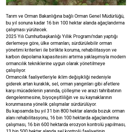
Tarım ve Orman Bakanlığına bağlı Orman Genel Müdürlüğü,
bu yıl sonuna kadar 16 bin 100 hektar alanda ağaçlandırma
çalışması yürütecek.
2025 Yılı Cumhurbaşkanlığı Yıllık Programı'ndan yaptığı
derlemeye göre, ülke ormanları, sürdürülebilir orman
yönetimi kriterleri ile birlikte koruma, rehabilitasyon ve
karbon depolama kapasitesini artırma yaklaşımıyla modern
ormancılık tekniklerine uygun olarak yönetilmeye
çalışılıyor.
Ormancılık faaliyetleriyle iklim değişikliği nedeniyle
giderek artan kuraklık, sel, orman yangınları gibi afetlere
karşı mücadelenin yanında, çölleşme ve arazi tahribatının
dengelenmesine, biyoçeşitliliğin ve su kaynaklarının
korunmasına yönelik çalışmalar sürdürülüyor.
Bu kapsamda bu yıl 31 bin 800 hektar alanda bozuk orman
alanı rehabilitasyonu, 16 bin 100 hektarda ağaçlandırma
çalışması, 16 bin 600 hektarda erozyon kontrolü yapılması,
13 bin 500 hektar alanda sel kontrolü faaliyetinin