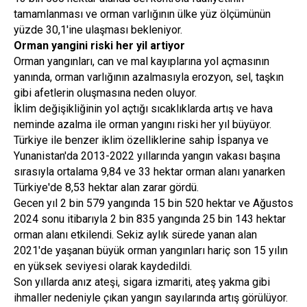
tamamlanması ve orman varlığının ülke yüz ölçümünün
yüzde 30,1'ine ulaşması bekleniyor.
Orman yangini riski her yil artiyor
Orman yangınları, can ve mal kayıplarına yol açmasının
yanında, orman varlığının azalmasıyla erozyon, sel, taşkın
gibi afetlerin oluşmasına neden oluyor.
İklim değişikliğinin yol açtığı sıcaklıklarda artış ve hava
neminde azalma ile orman yangını riski her yıl büyüyor.
Türkiye ile benzer iklim özelliklerine sahip İspanya ve
Yunanistan'da 2013-2022 yıllarında yangın vakası başına
sırasıyla ortalama 9,84 ve 33 hektar orman alanı yanarken
Türkiye'de 8,53 hektar alan zarar gördü.
Gecen yıl 2 bin 579 yangında 15 bin 520 hektar ve Ağustos
2024 sonu itibarıyla 2 bin 835 yangında 25 bin 143 hektar
orman alanı etkilendi. Sekiz aylık sürede yanan alan
2021'de yaşanan büyük orman yangınları hariç son 15 yılın
en yüksek seviyesi olarak kaydedildi.
Son yıllarda anız ateşi, sigara izmariti, ateş yakma gibi
ihmaller nedeniyle çıkan yangın sayılarında artış görülüyor.