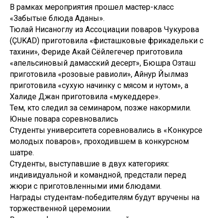
В рамках мероприятия прошел мастер-класс
«Забытые блюда Аданы».
Тюлай Нисаноглу из Ассоциации поваров Чукурова
(ÇUKAD) приготовила «фисташковые фрикадельки с
тахини», Фериде Акай Сёйлегечер приготовила
«апельсиновый дамасский десерт», Бюшра Озташ
приготовила «розовые равиоли», Айнур Йылмаз
приготовила «сухую начинку с мясом и нутом», а
Халиде Джан приготовила «мукеддере».
Тем, кто следил за семинаром, позже накормили.
Юные повара соревновались
Студенты университета соревновались в «Конкурсе
молодых поваров», проходившем в конкурсном
шатре.
Студенты, выступавшие в двух категориях:
индивидуальной и командной, предстали перед
жюри с приготовленными ими блюдами.
Награды студентам-победителям будут вручены на
торжественной церемонии.